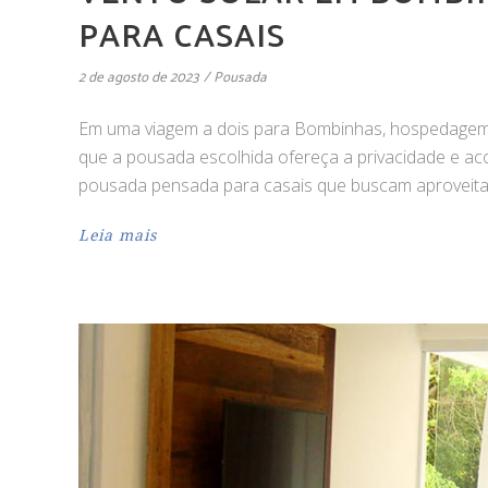
PARA CASAIS
2 de agosto de 2023
Pousada
Em uma viagem a dois para Bombinhas, hospedagem é
que a pousada escolhida ofereça a privacidade e ac
pousada pensada para casais que buscam aproveita
Leia mais