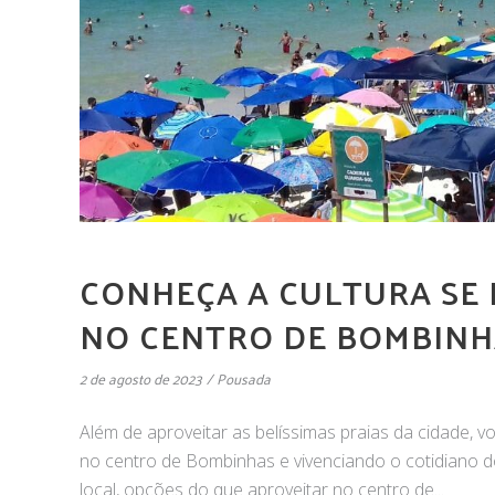
CONHEÇA A CULTURA SE
NO CENTRO DE BOMBINH
2 de agosto de 2023
Pousada
Além de aproveitar as belíssimas praias da cidade,
no centro de Bombinhas e vivenciando o cotidiano d
local, opções do que aproveitar no centro de