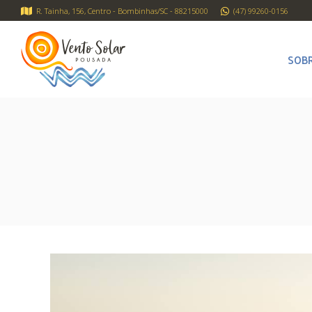
R. Tainha, 156, Centro - Bombinhas/SC - 88215000
(47) 99260-0156
SOB