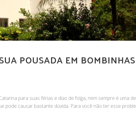
 SUA POUSADA EM BOMBINHAS
atarina para suas férias e dias de folga, nem sempre é uma d
que pode causar bastante dúvida. Para você não ter esse probl