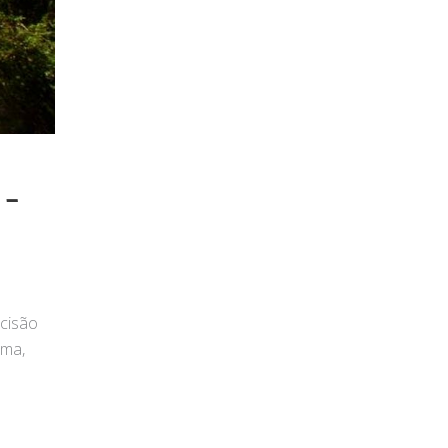
 –
ecisão
ema,