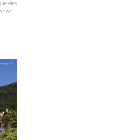
que eles
dos os