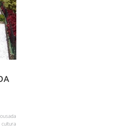
DA
 pousada
 cultura