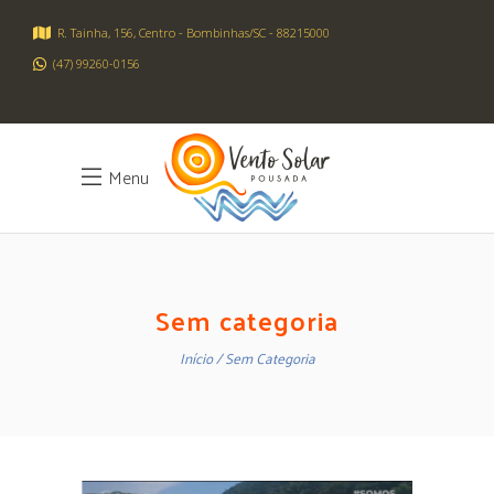
R. Tainha, 156, Centro - Bombinhas/SC - 88215000
(47) 99260-0156
Menu
Sem categoria
Início
Sem Categoria