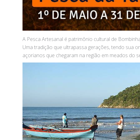
A Pesca Artesanal é patrimônio cultural de Bombinha
Uma tradição que ultrapassa gerações, tendo sua or
açorianos que chegaram na região em meados do séc