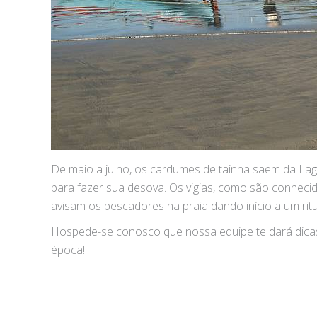
De maio a julho, os cardumes de tainha saem da Lago
para fazer sua desova. Os vigias, como são conhecid
avisam os pescadores na praia dando início a um ritu
Hospede-se conosco que nossa equipe te dará dicas
época!