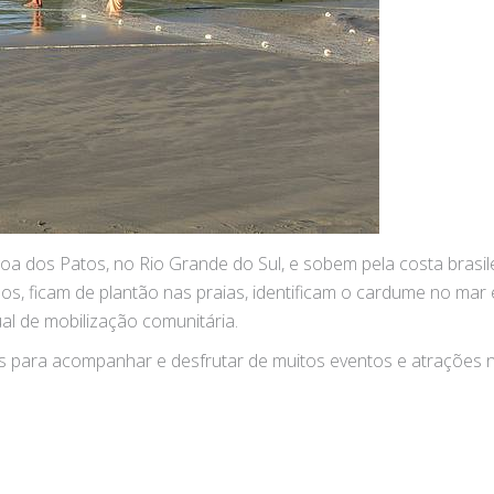
a dos Patos, no Rio Grande do Sul, e sobem pela costa brasil
os, ficam de plantão nas praias, identificam o cardume no mar 
al de mobilização comunitária.
 para acompanhar e desfrutar de muitos eventos e atrações 