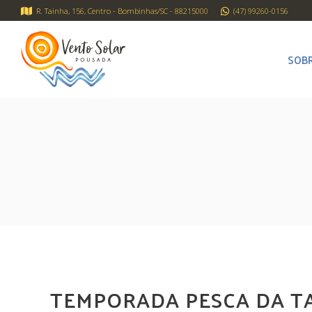
R. Tainha, 156, Centro - Bombinhas/SC - 88215000
(47) 99260-0156
SOB
TEMPORADA PESCA DA T