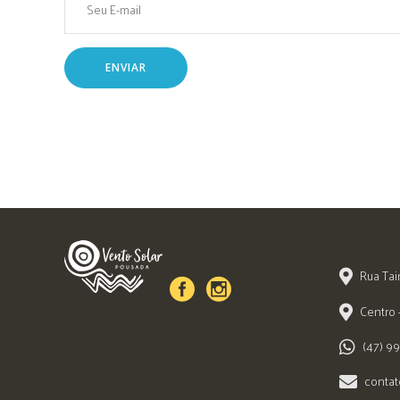
Rua Tai
Centro
(47) 9
contat