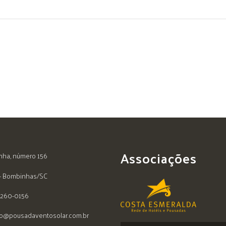
Associações
nha, número 156
 - Bombinhas/SC
9260-0156
o@pousadaventosolar.com.br