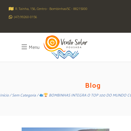
R. Tainha, 156, Centro - Bombinhas/SC - 88215000
(47) 99260-0156
Menu
Blog
BOMBINHAS INTEGRA O TOP 100 DO MUNDO CO
Início
Sem Categoria