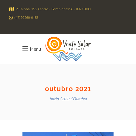
R. Tainha, 156, Centro - Bombinhas/SC - 88215000
(47) 99260-0156
Menu
outubro 2021
Início
2021
Outubro